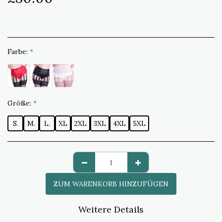
Farbe:
*
Größe:
*
S.
M.
L.
XL
2XL
3XL
4XL
5XL
ZUM WARENKORB HINZUFÜGEN
Weitere Details