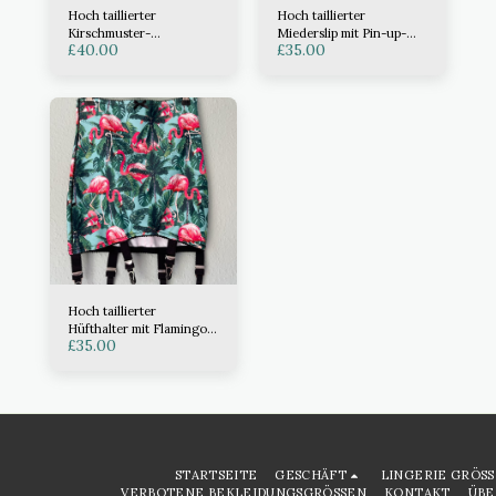
Hoch taillierter
Hoch taillierter
Kirschmuster-
Miederslip mit Pin-up-
£
40.00
£
35.00
Anziehgürtel
Print
Hoch taillierter
Hüfthalter mit Flamingo-
£
35.00
Print
STARTSEITE
GESCHÄFT
LINGERIE GRÖSS
VERBOTENE BEKLEIDUNGSGRÖSSEN
KONTAKT
ÜBE