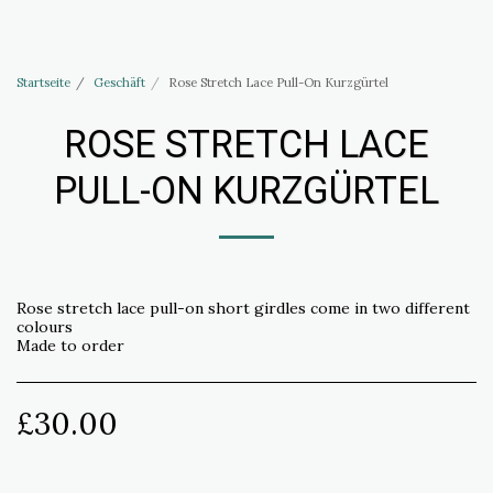
Haus of Elliott & Lucias Zubehör
Startseite
Geschäft
Rose Stretch Lace Pull-On Kurzgürtel
ROSE STRETCH LACE
PULL-ON KURZGÜRTEL
Rose stretch lace pull-on short girdles come in two different
colours
Made to order
£
30.00