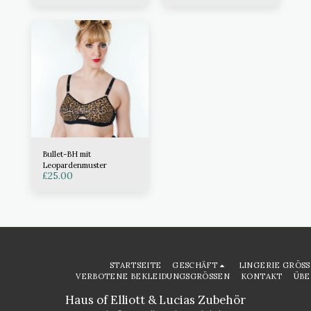
Bullet-BH mit
Leopardenmuster
£
25.00
STARTSEITE
GESCHÄFT
LINGERIE GRÖSS
VERBOTENE BEKLEIDUNGSGRÖSSEN
KONTAKT
ÜBE
Haus of Elliott & Lucias Zubehör