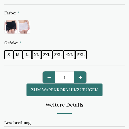
Farbe:
*
Größe:
*
S.
M.
L.
XL
2XL
3XL
4XL
5XL
ZUM WARENKORB HINZUFÜGEN
Weitere Details
Beschreibung