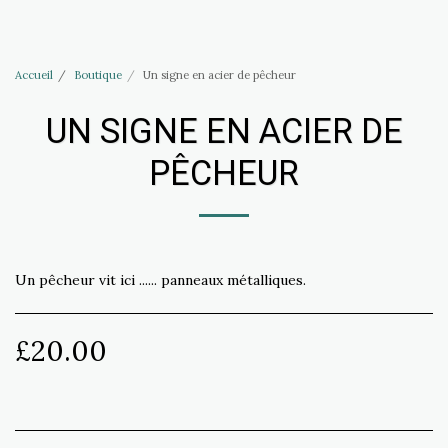
Accessoires Haus of Elliott & Lucias
Accueil
Boutique
Un signe en acier de pêcheur
UN SIGNE EN ACIER DE
PÊCHEUR
Un pêcheur vit ici ...... panneaux métalliques.
£
20.00