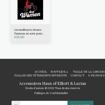
Les meilleures choses :
Panneau en acier pour
£
15.00
motos
ACCUEIL
BOUTIQUE
TAILLE DE LA LINGER
TAILLES DES VÊTEMENTS INTERDITS
CONTACT
À PROPOS D
Accessoires Haus of Elliott & Lucias
Droits d'auteur © 2026 Tous droits réservés
Politique de Confidentialité