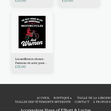
£
20.00
£
20.00
Les meilleures choses :
Panneau en acier pour
£
15.00
motos
ACCUEIL
BOUTIQUE
TAILLE DE LA LINGER
TAILLES DES VÊTEMENTS INTERDITS
CONTACT
À PROPOS D
Accessoires Haus of Elliott & Lucias