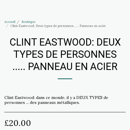
Accessoires Haus of Elliott & Lucias
Accueil
Boutique
Clint Eastwood: Deux types de personnes ..... Panneau en acier
CLINT EASTWOOD: DEUX
TYPES DE PERSONNES
..... PANNEAU EN ACIER
Clint Eastwood: dans ce monde, il y a DEUX TYPES de
personnes ... des panneaux métalliques.
£
20.00