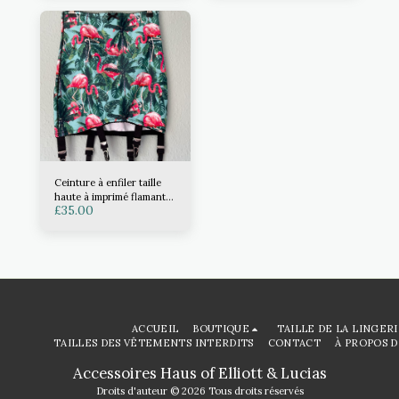
Ceinture à enfiler taille
haute à imprimé flamant
£
35.00
rose
ACCUEIL
BOUTIQUE
TAILLE DE LA LINGER
TAILLES DES VÊTEMENTS INTERDITS
CONTACT
À PROPOS D
Accessoires Haus of Elliott & Lucias
Droits d'auteur © 2026 Tous droits réservés