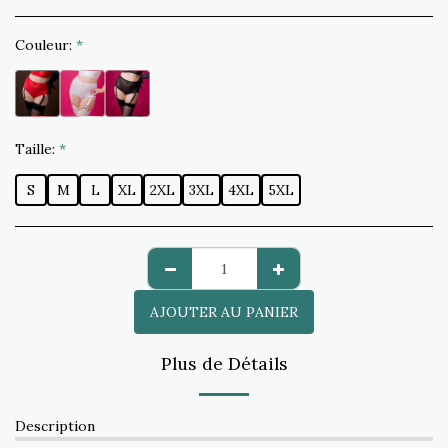
Couleur:
*
Taille:
*
S
M
L
XL
2XL
3XL
4XL
5XL
AJOUTER AU PANIER
Plus de Détails
Description