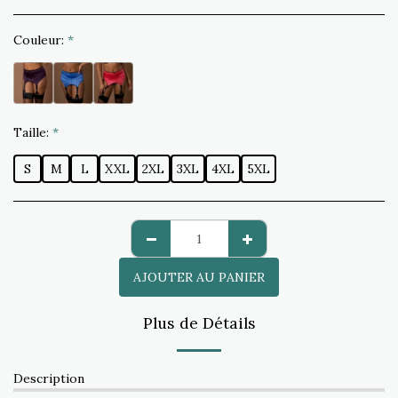
Couleur:
*
Taille:
*
S
M
L
XXL
2XL
3XL
4XL
5XL
AJOUTER AU PANIER
Plus de Détails
Description